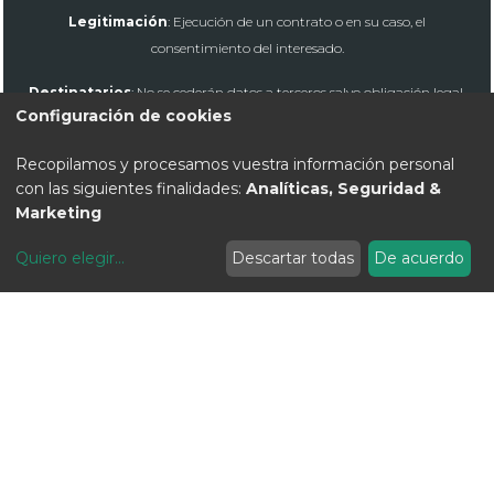
Legitimación
: Ejecución de un contrato o en su caso, el
consentimiento del interesado.
Destinatarios
: No se cederán datos a terceros salvo obligación legal.
Configuración de cookies
Derechos
: Acceder, rectificar y suprimir los datos, así como otros
derechos, como se explica en la información adicional.
Recopilamos y procesamos vuestra información personal
con las siguientes finalidades:
Analíticas, Seguridad &
Información adicional
: Puede consultar la información adicional y
Marketing
detallada sobre Protección de Datos en
política de privacidad.
Quiero elegir
...
Descartar todas
De acuerdo
MODIFICAR COOKIES
Aviso Legal
Politica de privacidad
Politica de cookies