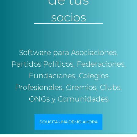
i
socios
g
seguidores
a
contactos
t
i
seguidores
o
miembros
Software para Asociaciones,
n
Partidos Políticos, Federaciones,
Fundaciones, Colegios
Profesionales, Gremios, Clubs,
ONGs y Comunidades
SOLICITA UNA DEMO AHORA