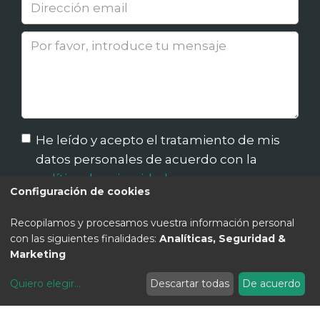
He leído y acepto el tratamiento de mis
datos personales de acuerdo con la
política de privacidad.
Configuración de cookies
Enviar
Recopilamos y procesamos vuestra información personal
con las siguientes finalidades:
Analíticas, Seguridad &
Marketing
Información Básica sobre Protección de Datos
Quiero elegir
...
Descartar todas
De acuerdo
MODIFICAR COOKIES
En cumplimiento de lo establecido en el Reglamento General de